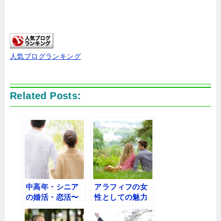
人気ブログランキング
Related Posts:
中高年・シニア
アラフィフの女
の婚活・恋活〜
性としての魅力
出会いを探そ
は？まだまだイ
う！
ケる〜年下の彼