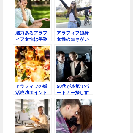
氏を探そう！
魅力あるアラフ
アラフィフ独身
ィフ女性は年齢
女性の生きがい
なんて関係な
を考える〜性格
い！〜50歳の魅
に難があるわけ
力
ではないけど..
アラフィフの婚
50代が本気でパ
活成功ポイント
ートナー探しす
を探る〜結婚し
るにはどうすれ
たいアラフィフ
ばいい？その２
必見！