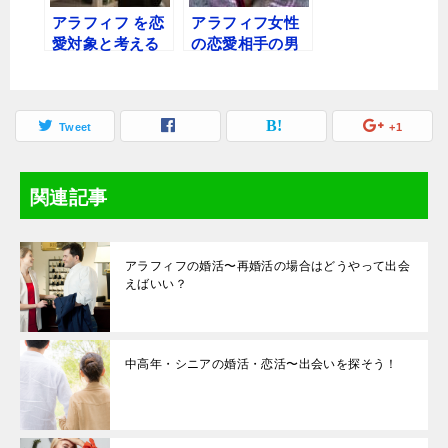
アラフィフ を恋
アラフィフ女性
愛対象と考える
の恋愛相手の男
年下男性〜どん
性には同世代〜
なアラフィフ が
アラフィフ同士
恋愛対象なの？
って難しい？
Tweet
+1
関連記事
アラフィフの婚活〜再婚活の場合はどうやって出会
えばいい？
中高年・シニアの婚活・恋活〜出会いを探そう！