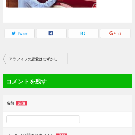
Tweet
+1
投
アラフィフの恋愛はむずかしい？！恋愛できないのか、それとも恋愛したくないのかどっちだろう
稿
ナ
コメントを残す
ビ
ゲ
名前
必須
ー
シ
ョ