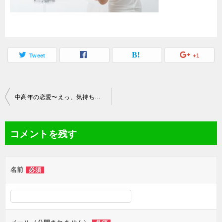
Tweet
+1
投
中高年の恋愛〜えっ、気持ち悪いって思われてるの？
稿
ナ
コメントを残す
ビ
ゲ
名前
必須
ー
シ
ョ