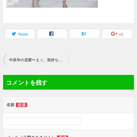
Tweet
+1
投
中高年の恋愛〜えっ、気持ち悪いって思われてるの？
稿
ナ
コメントを残す
ビ
ゲ
名前
必須
ー
シ
ョ