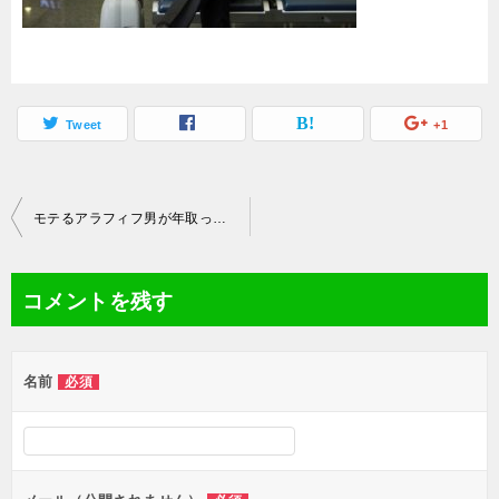
Tweet
+1
投
モテるアラフィフ男が年取ってもモテる男でいられる理由
稿
ナ
コメントを残す
ビ
ゲ
名前
必須
ー
シ
ョ