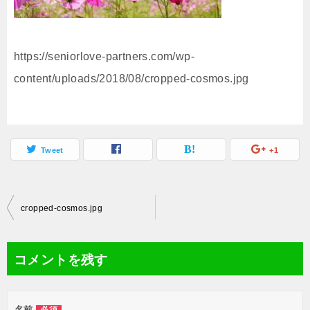
https://seniorlove-partners.com/wp-
content/uploads/2018/08/cropped-cosmos.jpg
Tweet
+1
投
cropped-cosmos.jpg
稿
ナ
コメントを残す
ビ
ゲ
名前