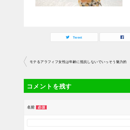
Tweet
投
モテるアラフィフ女性は年齢に抵抗しないでいっそう魅力的
稿
ナ
コメントを残す
ビ
ゲ
ー
名前
必須
シ
ョ