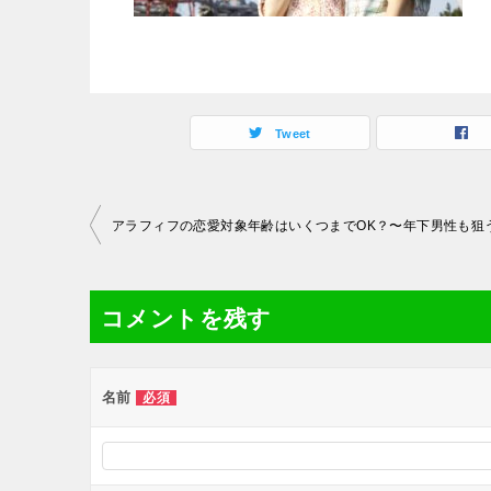
Tweet
投
アラフィフの恋愛対象年齢はいくつまでOK？〜年下男性も狙
稿
ナ
コメントを残す
ビ
ゲ
ー
名前
必須
シ
ョ