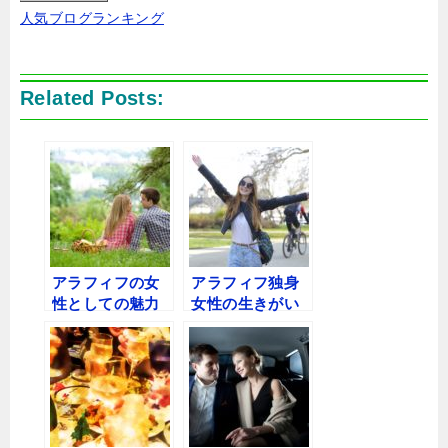
人気ブログランキング
Related Posts:
アラフィフの女
アラフィフ独身
性としての魅力
女性の生きがい
は？まだまだイ
を考える〜性格
ケる〜年下の彼
に難があるわけ
氏を探そう！
ではないけど..