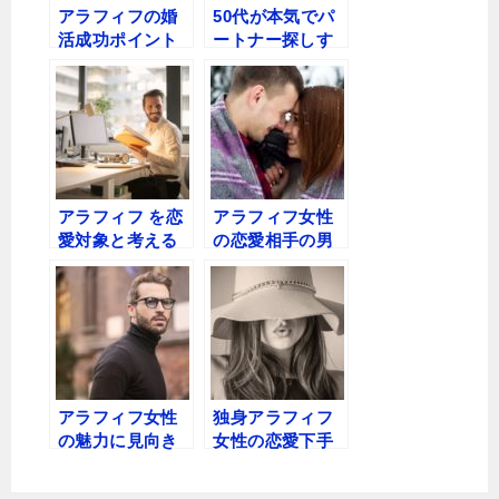
アラフィフの婚
50代が本気でパ
活成功ポイント
ートナー探しす
を探る〜結婚し
るにはどうすれ
たいアラフィフ
ばいい？その２
必見！
アラフィフ を恋
アラフィフ女性
愛対象と考える
の恋愛相手の男
年下男性〜どん
性には同世代〜
なアラフィフ が
アラフィフ同士
恋愛対象なの？
って難しい？
アラフィフ女性
独身アラフィフ
の魅力に見向き
女性の恋愛下手
もしないアラフ
を克服〜魅力を
ィフ男性たちの
活かしてモテる